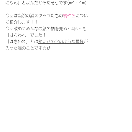
にゃん」とよんだからだそうです(=^・^=)
今回は当院の猫スタッフたちの
柄や色
につい
て紹介します！！
今回改めてみんなの顔の柄を見ると4匹とも
「はちわれ」でした！
「はちわれ」とは
額に八の字のような模様
が
入った猫のことです☆彡