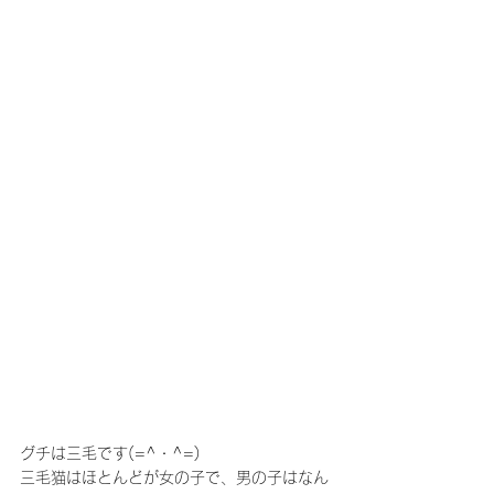
グチは三毛です(=^・^=)
三毛猫はほとんどが女の子で、男の子はなん