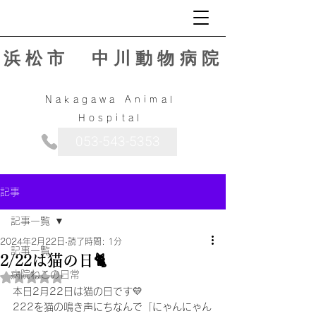
浜松市 中川動物病院
Nakagawa Animal
Hospital
053-543-5353
記事
記事一覧
2024年2月22日
読了時間: 1分
記事一覧
2/22は猫の日🐈
病院ねこの日常
5つ星のうちNaNと評価されています。
本日2月22日は猫の日です💛
222を猫の鳴き声にちなんで「にゃんにゃん