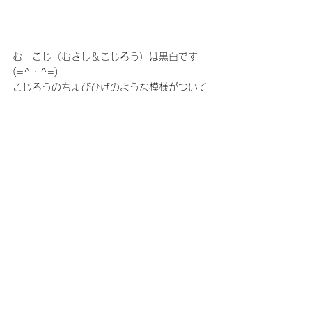
むーこじ（むさし＆こじろう）は黒白です
(=^・^=)
こじろうのちょびひげのような模様がついて
いるのめっちゃ可愛いです（笑）
皆さんの子と同じ柄の子はいましたか？？
他にもキジトラやサバトラ、真っ黒、真っ
白、オッドアイの猫ちゃんもいますね💛
みんな少しずつ違ってかわいいですよね💛猫
の日楽しんでください♪
猫の日
病院ねこの日常